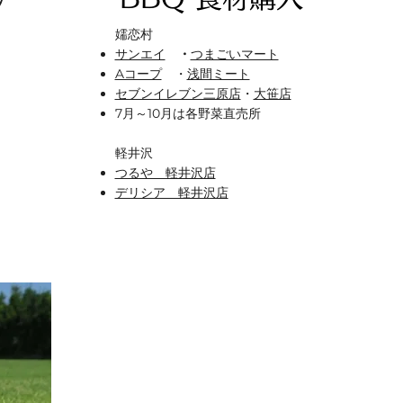
ン
嬬恋村
サンエイ
・
つまごいマート
Aコープ
・
浅間ミート
セブンイレブン三原店
・
大笹店
7月～10月は各野菜直売所​
​軽井沢
つるや 軽井沢店
デリシア 軽井沢店