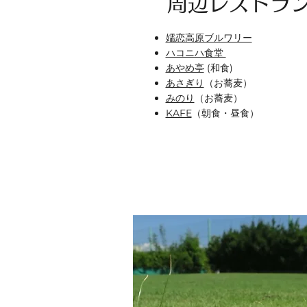
​周辺レストラ
嬬恋高原ブルワリー
ハコニハ食堂
あやめ亭
(和食)
あさぎり
（お蕎麦）
みのり
（お蕎麦）
KAFE
（朝食・昼食）