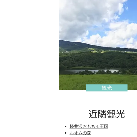
観光
​近隣観光
軽井沢おもちゃ王国
ルオムの森